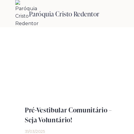
Pular
para
Paróquia Cristo Redentor
o
Conteúdo
Pré-Vestibular Comunitário –
Seja Voluntário!
31/03/2025