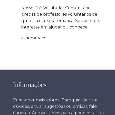
Nosso Pré-Vestibular Comunitário
precisa de professores voluntários de
química e de matemática. Se você tem
interesse em ajudar ou conhece…
PRÉ-
LEIA MAIS
VESTIBULAR
COMUNITÁRIO
–
SEJA
VOLUNTÁRIO!
Informações
Para saber mais sobre a Paróquia, tirar suas
dúvidas, enviar sugestões ou críticas, fale
conosco. Aproveitamos para agradecer a sua