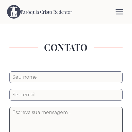
Pular
para
Paróquia Cristo Redentor
o
Conteúdo
CONTATO