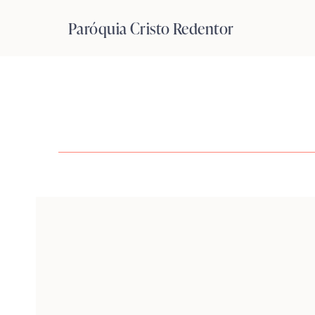
Pular
Paróquia Cristo Redentor
para
o
Conteúdo