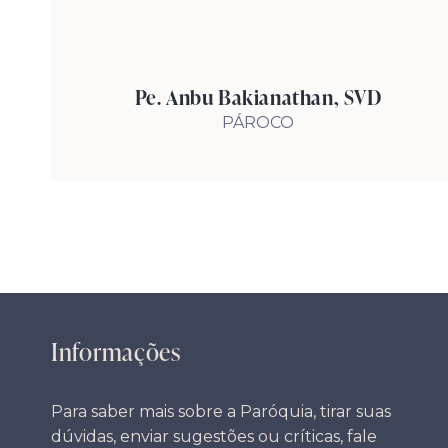
Pe. Anbu Bakianathan, SVD
PÁROCO
Informações
Para saber mais sobre a Paróquia, tirar suas
dúvidas, enviar sugestões ou críticas, fale