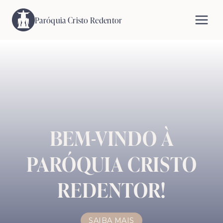
Pular
para
Paróquia Cristo Redentor
o
Conteúdo
BEM-VINDO À
PARÓQUIA CRISTO
REDENTOR!
SAIBA MAIS