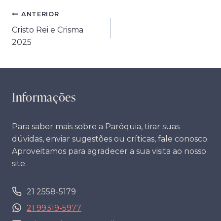
Navegação
ANTERIOR
Cristo Rei e Crisma
de
2025
Post
Informações
Para saber mais sobre a Paróquia, tirar suas
dúvidas, enviar sugestões ou críticas, fale conosco.
Aproveitamos para agradecer a sua visita ao nosso
site.
21 2558-5179
21 99319-5977