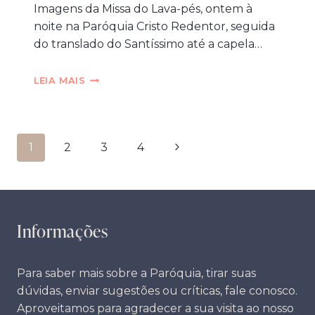
Imagens da Missa do Lava-pés, ontem à
noite na Paróquia Cristo Redentor, seguida
do translado do Santíssimo até a capela…
MISSA
LEIA MAIS
DO
LAVA-
PÉS
Navegação
Próxima
1
2
3
4
da
Página
Página
Informações
Para saber mais sobre a Paróquia, tirar suas
dúvidas, enviar sugestões ou críticas, fale conosco.
Aproveitamos para agradecer a sua visita ao nosso