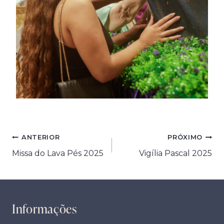
Navegação
ANTERIOR
PRÓXIMO
Missa do Lava Pés 2025
Vigília Pascal 2025
de
Post
Informações