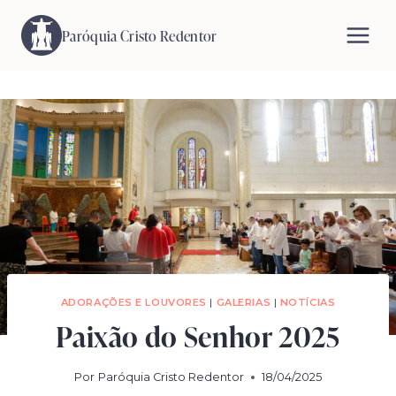
Pular
para
Paróquia Cristo Redentor
o
Conteúdo
ADORAÇÕES E LOUVORES
|
GALERIAS
|
NOTÍCIAS
Paixão do Senhor 2025
Por
Paróquia Cristo Redentor
18/04/2025