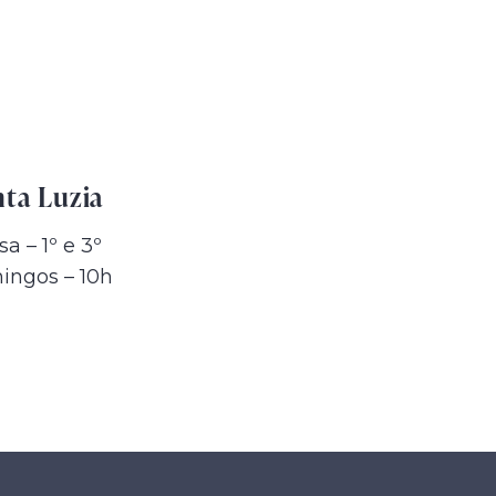
nta Luzia
sa – 1º e 3º
ngos – 10h