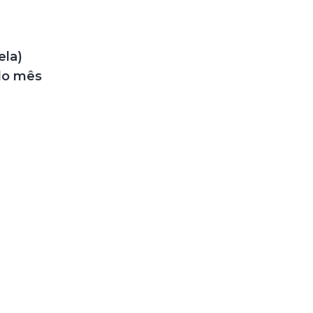
ela)
 do mês