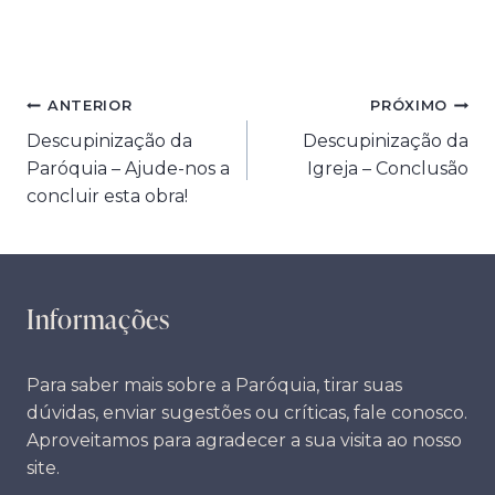
Navegação
ANTERIOR
PRÓXIMO
Descupinização da
Descupinização da
de
Paróquia – Ajude-nos a
Igreja – Conclusão
Post
concluir esta obra!
Informações
Para saber mais sobre a Paróquia, tirar suas
dúvidas, enviar sugestões ou críticas, fale conosco.
Aproveitamos para agradecer a sua visita ao nosso
site.