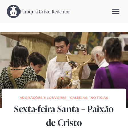
Pular
para
Paróquia Cristo Redentor
o
Conteúdo
ADORAÇÕES E LOUVORES
|
GALERIAS
|
NOTÍCIAS
Sexta-feira Santa – Paixão
de Cristo