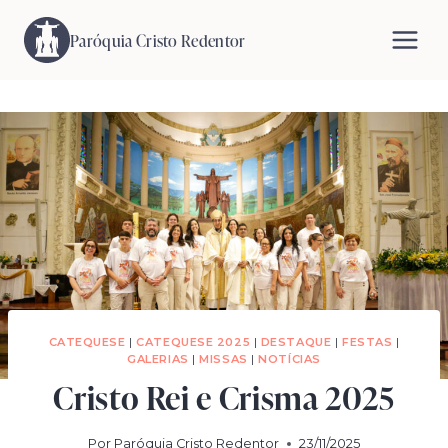
Pular
para
Paróquia Cristo Redentor
o
Conteúdo
CATEQUESE
|
CATEQUESE 2025
|
DESTAQUE
|
FESTAS
|
GALERIAS
|
MISSAS
|
NOTÍCIAS
Cristo Rei e Crisma 2025
Por
Paróquia Cristo Redentor
23/11/2025