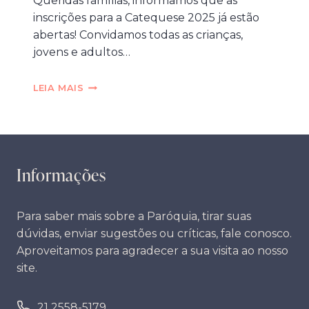
Queridas famílias, informamos que as
inscrições para a Catequese 2025 já estão
abertas! Convidamos todas as crianças,
jovens e adultos…
CATEQUESE
LEIA MAIS
2025
–
INSCRIÇÕES
ABERTAS!
Informações
Para saber mais sobre a Paróquia, tirar suas
dúvidas, enviar sugestões ou críticas, fale conosco.
Aproveitamos para agradecer a sua visita ao nosso
site.
21 2558-5179