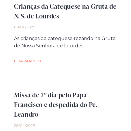
Crianças da Catequese na Gruta de
N. S. de Lourdes
09/06/2025
As crianças da catequese rezando na Gruta
de Nossa Senhora de Lourdes.
CRIANÇAS
LEIA MAIS
DA
CATEQUESE
NA
GRUTA
DE
Missa de 7º dia pelo Papa
N.
S.
Francisco e despedida do Pe.
DE
Leandro
LOURDES
28/04/2025