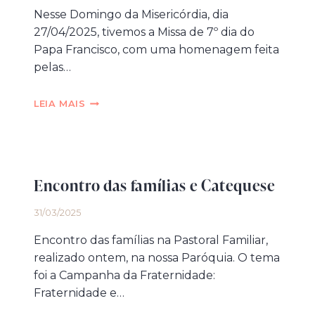
Nesse Domingo da Misericórdia, dia
27/04/2025, tivemos a Missa de 7º dia do
Papa Francisco, com uma homenagem feita
pelas…
MISSA
LEIA MAIS
DE
7º
DIA
PELO
PAPA
Encontro das famílias e Catequese
FRANCISCO
E
31/03/2025
DESPEDIDA
DO
Encontro das famílias na Pastoral Familiar,
PE.
LEANDRO
realizado ontem, na nossa Paróquia. O tema
foi a Campanha da Fraternidade:
Fraternidade e…