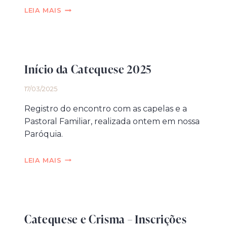
ENCONTRO
LEIA MAIS
DAS
FAMÍLIAS
E
CATEQUESE
Início da Catequese 2025
17/03/2025
Registro do encontro com as capelas e a
Pastoral Familiar, realizada ontem em nossa
Paróquia.
INÍCIO
LEIA MAIS
DA
CATEQUESE
2025
Catequese e Crisma – Inscrições