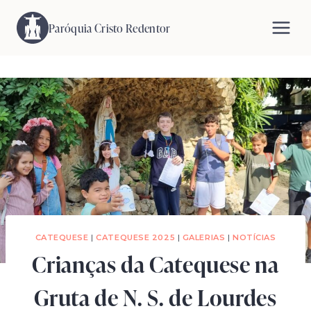
Pular
para
Paróquia Cristo Redentor
o
Conteúdo
CATEQUESE
|
CATEQUESE 2025
|
GALERIAS
|
NOTÍCIAS
Crianças da Catequese na
Gruta de N. S. de Lourdes