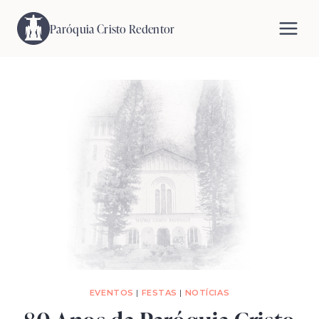
Pular
para
Paróquia Cristo Redentor
o
Conteúdo
EVENTOS
|
FESTAS
|
NOTÍCIAS