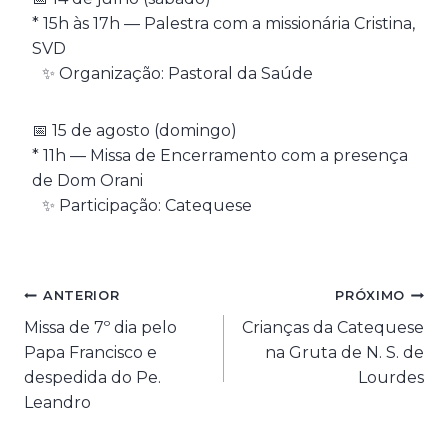
* 15h às 17h — Palestra com a missionária Cristina,
SVD
✨ Organização: Pastoral da Saúde
📅 15 de agosto (domingo)
* 11h — Missa de Encerramento com a presença
de Dom Orani
✨ Participação: Catequese
Navegação
ANTERIOR
PRÓXIMO
Missa de 7º dia pelo
Crianças da Catequese
de
Papa Francisco e
na Gruta de N. S. de
Post
despedida do Pe.
Lourdes
Leandro