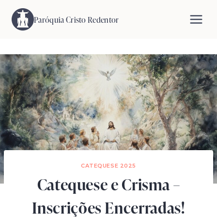
Pular
para
Paróquia Cristo Redentor
o
Conteúdo
CATEQUESE 2025
Catequese e Crisma –
Inscrições Encerradas!