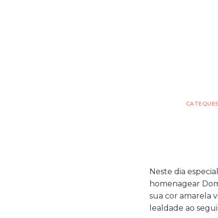
CATEQUES
Neste dia especia
homenagear Dom O
sua cor amarela vi
lealdade ao seguir