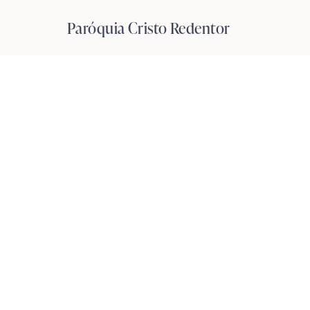
Pular
Paróquia Cristo Redentor
para
o
Conteúdo