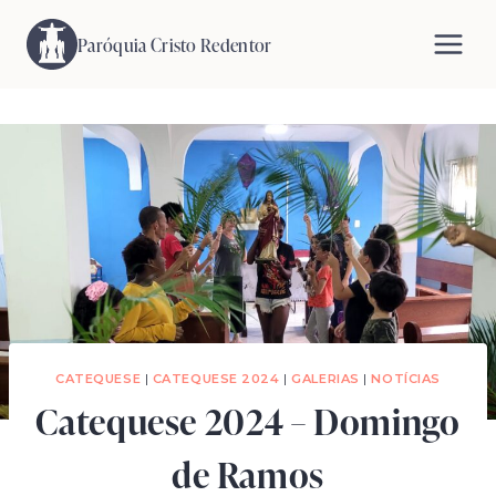
Pular
para
Paróquia Cristo Redentor
o
Conteúdo
CATEQUESE
|
CATEQUESE 2024
|
GALERIAS
|
NOTÍCIAS
Catequese 2024 – Domingo
de Ramos