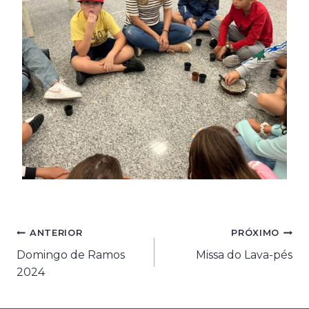
Navegação
ANTERIOR
PRÓXIMO
Domingo de Ramos
Missa do Lava-pés
de
2024
Post