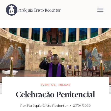
Pular
para
Paróquia Cristo Redentor
o
Conteúdo
EVENTOS
|
MISSAS
Celebração Penitencial
Por
Paróquia Cristo Redentor
07/04/2020