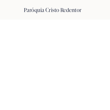
Pular
Paróquia Cristo Redentor
para
o
Conteúdo