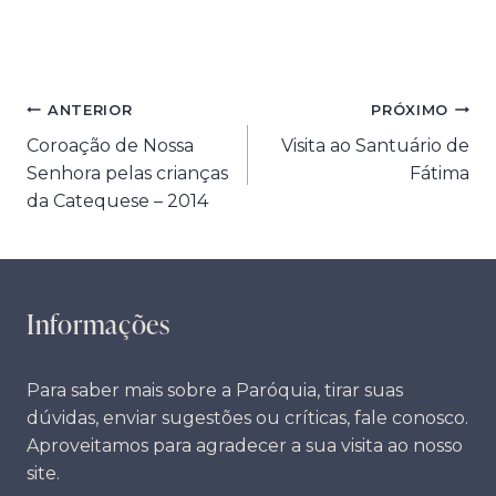
Navegação
ANTERIOR
PRÓXIMO
Coroação de Nossa
Visita ao Santuário de
de
Senhora pelas crianças
Fátima
Post
da Catequese – 2014
Informações
Para saber mais sobre a Paróquia, tirar suas
dúvidas, enviar sugestões ou críticas, fale conosco.
Aproveitamos para agradecer a sua visita ao nosso
site.