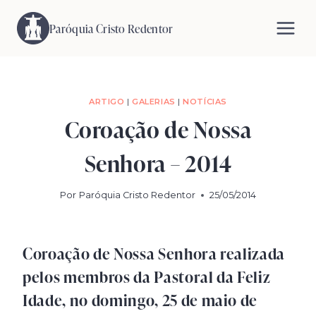
Pular
para
Paróquia Cristo Redentor
o
Conteúdo
ARTIGO
|
GALERIAS
|
NOTÍCIAS
Coroação de Nossa
Senhora – 2014
Por
Paróquia Cristo Redentor
25/05/2014
Coroação de Nossa Senhora realizada
pelos membros da Pastoral da Feliz
Idade, no domingo, 25 de maio de