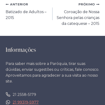
Navegação
ANTERIOR
PRÓXIMO
Batizado de Adultos –
Coroação de Nossa
de
2015
Senhora pelas crianças
Post
da catequese – 2015
Informações
Para saber mais sobre a Paróquia, tirar suas
dúvidas, enviar sugestões ou críticas, fale conosco.
Aproveitamos para agradecer a sua visita ao nosso
site.
21 2558-5179
21 99319-5977