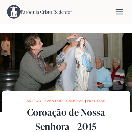
Pular
para
Paróquia Cristo Redentor
o
Conteúdo
ARTIGO
|
EVENTOS
|
GALERIAS
|
NOTÍCIAS
Coroação de Nossa
Senhora – 2015