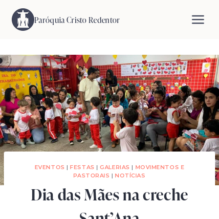
Pular
para
Paróquia Cristo Redentor
o
Conteúdo
EVENTOS
|
FESTAS
|
GALERIAS
|
MOVIMENTOS E
PASTORAIS
|
NOTÍCIAS
Dia das Mães na creche
Sant’Ana