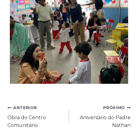
Navegação
ANTERIOR
PRÓXIMO
Obra do Centro
Aniversário do Padre
de
Comunitário
Nathan
Post