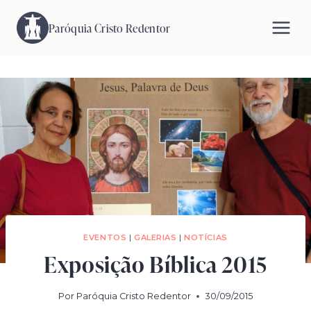
Pular
para
Paróquia Cristo Redentor
o
Conteúdo
EVENTOS
|
GALERIAS
|
NOTÍCIAS
Exposição Bíblica 2015
Por
Paróquia Cristo Redentor
30/09/2015