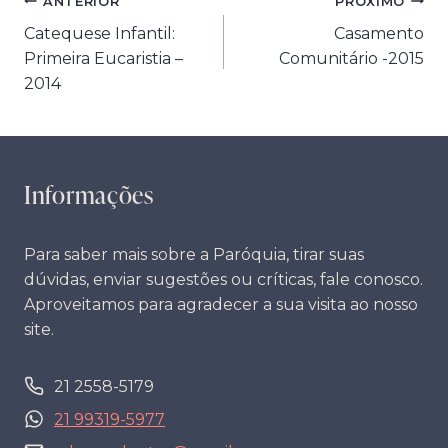
Navegação
ANTERIOR
PRÓXIMO
Catequese Infantil:
Casamento
de
Primeira Eucaristia –
Comunitário -2015
Post
2014
Informações
Para saber mais sobre a Paróquia, tirar suas
dúvidas, enviar sugestões ou críticas, fale conosco.
Aproveitamos para agradecer a sua visita ao nosso
site.
21 2558-5179
21 99319-5977