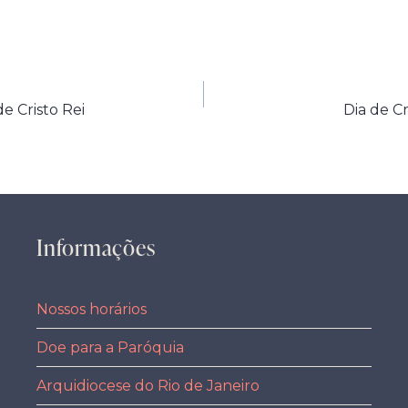
e Cristo Rei
Dia de Cr
Informações
Nossos horários
Doe para a Paróquia
Arquidiocese do Rio de Janeiro