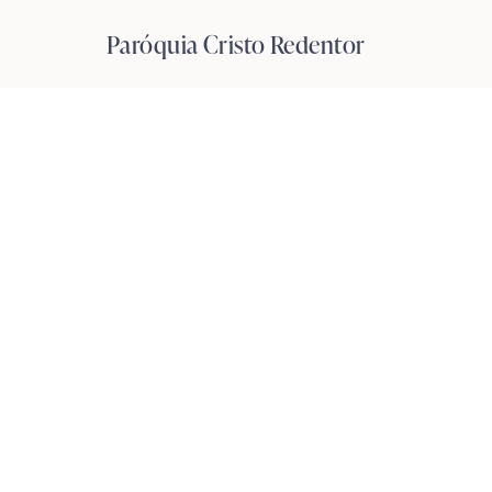
Pular
Paróquia Cristo Redentor
para
o
Conteúdo