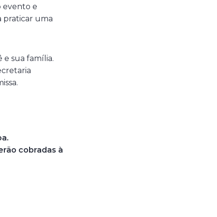
o evento e
a praticar uma
e sua família.
cretaria
issa.
oa.
erão cobradas à