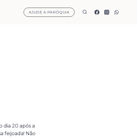
AJUDE A PARÓQUIA
 dia 20 após a
sa feijoada! Não