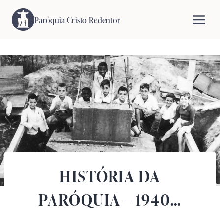
Pular
para
Paróquia Cristo Redentor
o
Conteúdo
HISTÓRIA DA
PARÓQUIA – 1940…