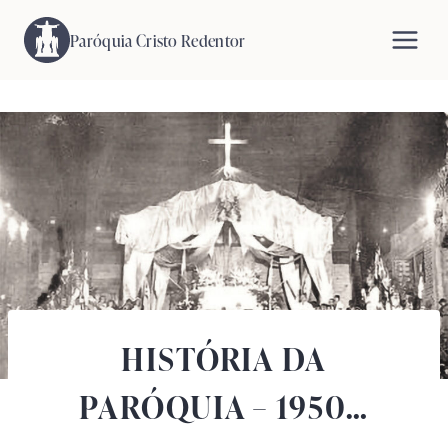
Pular
para
Paróquia Cristo Redentor
o
Conteúdo
HISTÓRIA DA
PARÓQUIA – 1950…