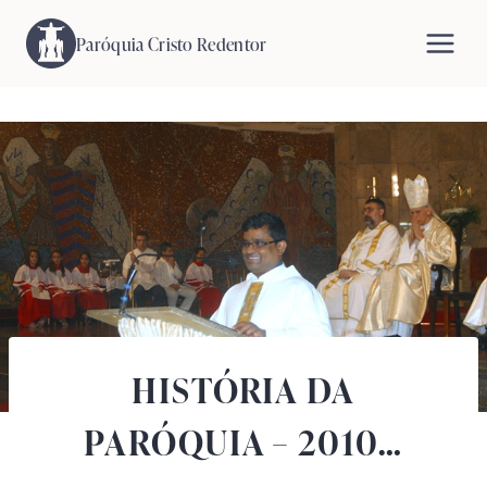
Pular
para
Paróquia Cristo Redentor
o
Conteúdo
HISTÓRIA DA
PARÓQUIA – 2010…