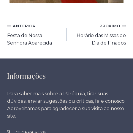
Navegação
ANTERIOR
PRÓXIMO
Festa de Nossa
Horário das Missas do
de
Senhora Aparecida
Dia de Finados
Post
Informações
Para saber mais sobre a Paróquia, tirar suas
dúvidas, enviar sugestões ou críticas, fale conosco.
Aproveitamos para agradecer a sua visita ao nosso
site.
21 2558-5179