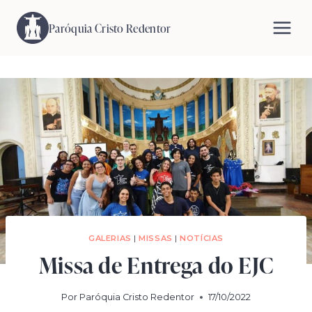
Pular
para
Paróquia Cristo Redentor
o
Conteúdo
GALERIAS
|
MISSAS
|
NOTÍCIAS
Missa de Entrega do EJC
Por
Paróquia Cristo Redentor
17/10/2022