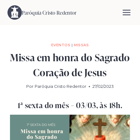
Pular
para
Paróquia Cristo Redentor
o
Conteúdo
EVENTOS
|
MISSAS
Missa em honra do Sagrado
Coração de Jesus
Por
Paróquia Cristo Redentor
27/02/2023
1ª sexta do mês – 03/03, às 18h.