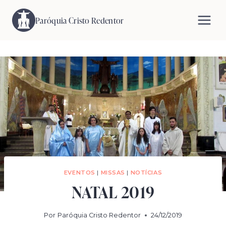
Pular
para
Paróquia Cristo Redentor
o
Conteúdo
EVENTOS
|
MISSAS
|
NOTÍCIAS
NATAL 2019
Por
Paróquia Cristo Redentor
24/12/2019