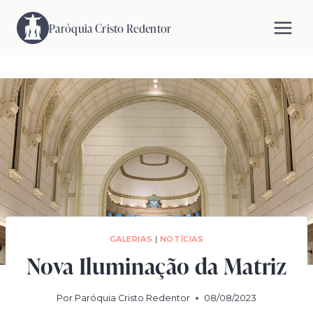
Pular
para
Paróquia Cristo Redentor
o
Conteúdo
GALERIAS
|
NOTÍCIAS
Nova Iluminação da Matriz
Por
Paróquia Cristo Redentor
08/08/2023