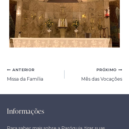
Navegação
ANTERIOR
PRÓXIMO
Missa da Família
Mês das Vocações
de
Post
Informações
Para saber mais sobre a Paróquia, tirar suas