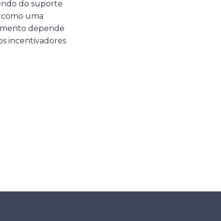
cendo do suporte
do como uma
olvimento depende
os incentivadores