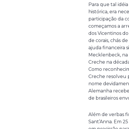
Para que tal idé
histórica, era ne
participação da c
começamos a arrec
dos Vicentinos do
de corais, chás d
ajuda financeira 
Mecklenbeck, na 
Creche na década
Como reconhecimen
Creche resolveu 
nome devidamente
Alemanha recebeu
de brasileiros en
Além de verbas fi
Sant’Anna. Em 25 
em procissão para