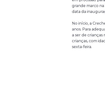
grande marco na tr
data da inaugura
No início, a Crec
anos. Para adequa
a ser de crianças 
crianças, com ida
sexta-feira.