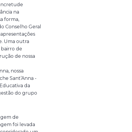
concretude
tância na
sa forma,
 do Conselho Geral
s, apresentações
he. Uma outra
 bairro de
trução de nossa
nna, nossa
che Sant’Anna -
 Educativa da
gestão do grupo
magem de
agem foi levada
i considerado um