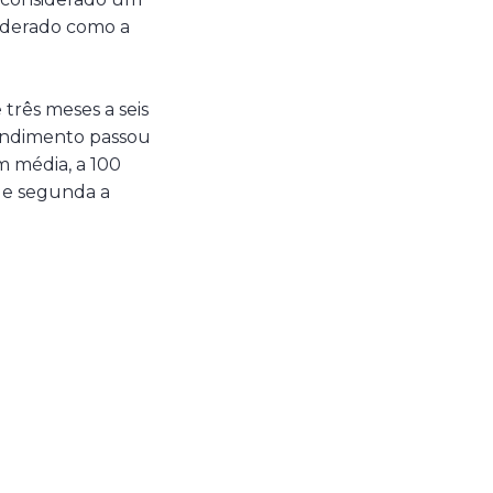
nsiderado como a
 três meses a seis
tendimento passou
em média, a 100
 de segunda a