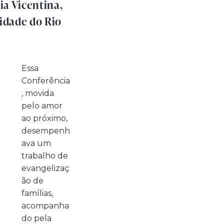
a Vicentina,
cidade do Rio
Essa
Conferência
, movida
pelo amor
ao próximo,
desempenh
ava um
trabalho de
evangelizaç
ão de
famílias,
acompanha
do pela