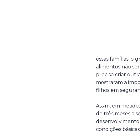
essas famílias, 
alimentos não ser
preciso criar outr
mostraram a impor
filhos em segura
Assim, em meados 
de três meses a s
desenvolvimento a
condições básica