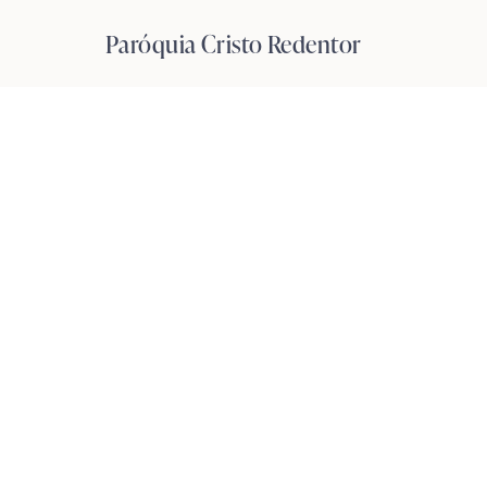
Pular
Paróquia Cristo Redentor
para
o
Conteúdo