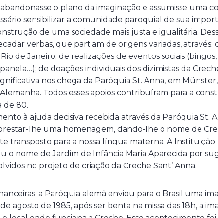
ia abandonasse o plano da imaginação e assumisse uma 
cessário sensibilizar a comunidade paroquial de sua impor
onstrução de uma sociedade mais justa e igualitária. Des
adar verbas, que partiam de origens variadas, através:
 Rio de Janeiro; de realizações de eventos sociais (bingo
e panela…); de doações individuais dos dizimistas da Crec
significativa nos chega da Paróquia St. Anna, em Münster,
Alemanha. Todos esses apoios contribuíram para a cons
 de 80.
to à ajuda decisiva recebida através da Paróquia St. A
prestar-lhe uma homenagem, dando-lhe o nome de Cre
 transposto para a nossa língua materna. A Instituição
 o nome de Jardim de Infância Maria Aparecida por su
volvidos no projeto de criação da Creche Sant’ Anna.
nanceiras, a Paróquia alemã enviou para o Brasil uma i
de agosto de 1985, após ser benta na missa das 18h, a im
 o local onde funciona a Creche. Esse acontecimento fo