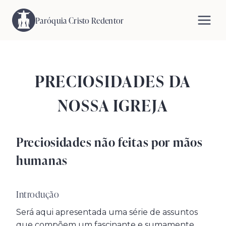
Pular
para
Paróquia Cristo Redentor
o
Conteúdo
PRECIOSIDADES DA
NOSSA IGREJA
Preciosidades não feitas por mãos
humanas
Introdução
Será aqui apresentada uma série de assuntos
que compõem um fascinante e sumamente