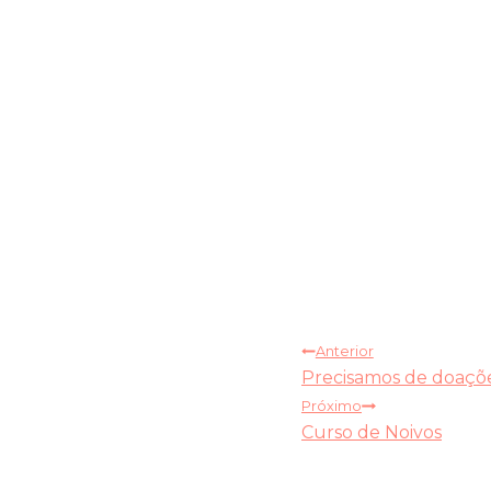
Navegação
Anterior
Precisamos de doaçõ
de
Próximo
Curso de Noivos
Post