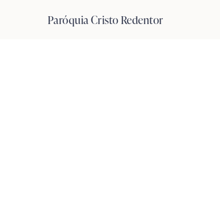
Pular
Paróquia Cristo Redentor
para
o
Conteúdo