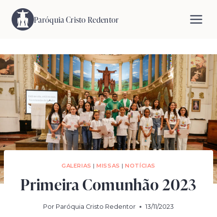
Pular
para
Paróquia Cristo Redentor
o
Conteúdo
GALERIAS
|
MISSAS
|
NOTÍCIAS
Primeira Comunhão 2023
Por
Paróquia Cristo Redentor
13/11/2023