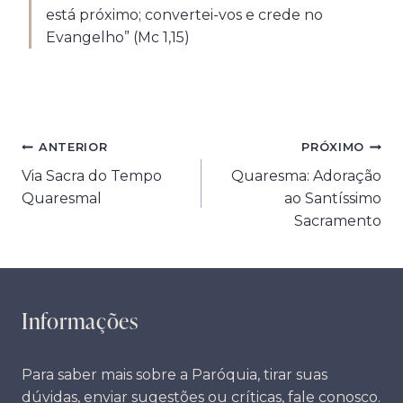
está próximo; convertei-vos e crede no
Evangelho” (Mc 1,15)
Navegação
ANTERIOR
PRÓXIMO
Via Sacra do Tempo
Quaresma: Adoração
de
Quaresmal
ao Santíssimo
Post
Sacramento
Informações
Para saber mais sobre a Paróquia, tirar suas
dúvidas, enviar sugestões ou críticas, fale conosco.