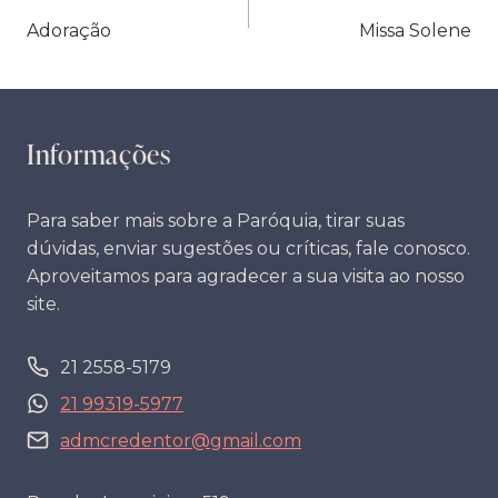
Navegação
Adoração
Missa Solene
de
Post
Informações
Para saber mais sobre a Paróquia, tirar suas
dúvidas, enviar sugestões ou críticas, fale conosco.
Aproveitamos para agradecer a sua visita ao nosso
site.
21 2558-5179
21 99319-5977
admcredentor@gmail.com