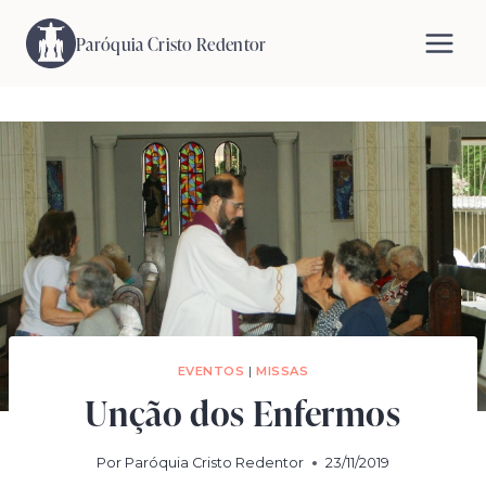
Pular
para
Paróquia Cristo Redentor
o
Conteúdo
EVENTOS
|
MISSAS
Unção dos Enfermos
Por
Paróquia Cristo Redentor
23/11/2019