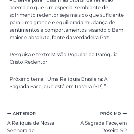
– E serve para nossa mais profunda reflexão
acerca do que um especial semblante de
sofrimento redentor seja mais do que suficiente
para uma grande e equilibrada mudança de
sentimentos e comportamentos, visando o Bem
maior e absoluto, fonte da verdadeira Paz.
Pesquisa e texto: Missão Popular da Paróquia
Cristo Redentor
Próximo tema: “Uma Relíquia Brasileira: A
Sagrada Face, que está em Roseira (SP) ”
Navegação
ANTERIOR
PRÓXIMO
A Relíquia de Nossa
A Sagrada Face, em
de
Senhora de
Roseira-SP