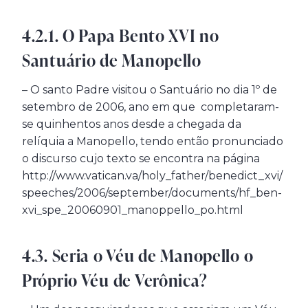
4.2.1. O Papa Bento XVI no
Santuário de Manopello
– O santo Padre visitou o Santuário no dia 1º de
setembro de 2006, ano em que completaram-
se quinhentos anos desde a chegada da
relíquia a Manopello, tendo então pronunciado
o discurso cujo texto se encontra na página
http://www.vatican.va/holy_father/benedict_xvi/
speeches/2006/september/documents/hf_ben-
xvi_spe_20060901_manoppello_po.html
4.3. Seria o Véu de Manopello o
Próprio Véu de Verônica?