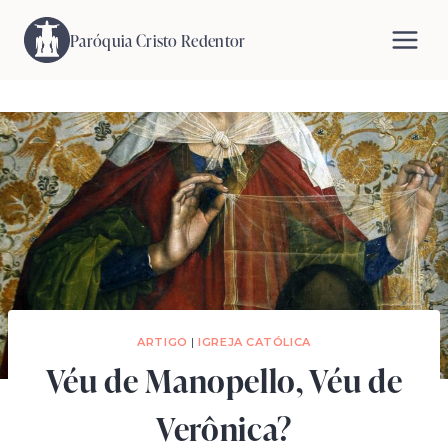
Pular
para
Paróquia Cristo Redentor
o
Conteúdo
ARTIGO
|
IGREJA CATÓLICA
Véu de Manopello, Véu de
Verônica?