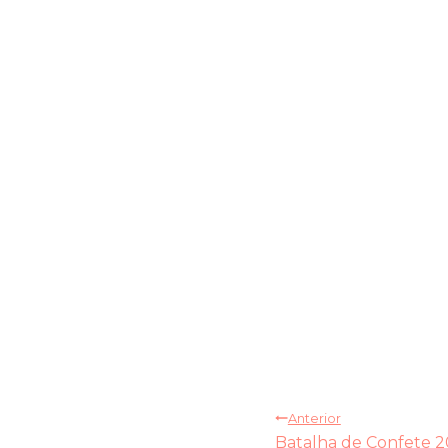
Navegação
Anterior
Batalha de Confete 