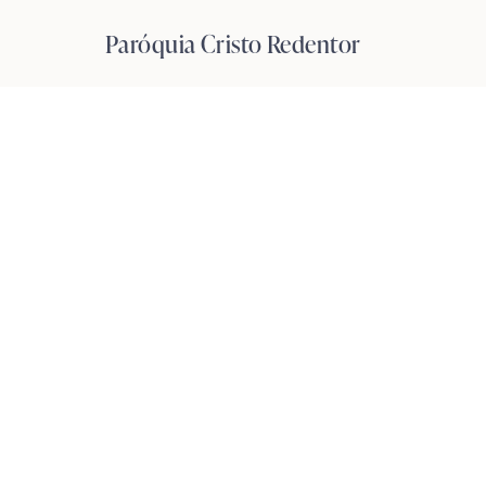
Pular
Paróquia Cristo Redentor
para
o
Conteúdo