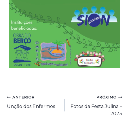
Navegação
ANTERIOR
PRÓXIMO
Unção dos Enfermos
Fotos da Festa Julina –
de
2023
Post