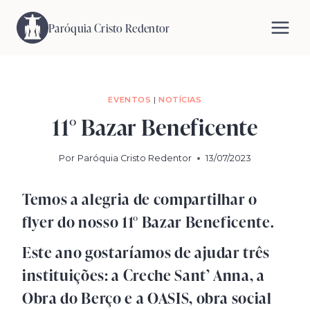
Pular
para
Paróquia Cristo Redentor
o
Conteúdo
EVENTOS
|
NOTÍCIAS
11° Bazar Beneficente
Por
Paróquia Cristo Redentor
13/07/2023
Temos a alegria de compartilhar o
flyer do nosso 11° Bazar Beneficente.
Este ano gostaríamos de ajudar três
instituições: a Creche Sant’ Anna, a
Obra do Berço e a OASIS, obra social