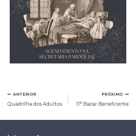
Navegação
ANTERIOR
PRÓXIMO
Quadrilha dos Adultos
11° Bazar Beneficente
de
Post