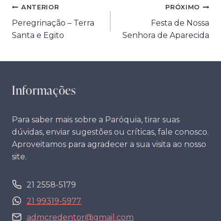
Navegação
ANTERIOR
PRÓXIMO
Peregrinação – Terra
Festa de Nossa
de
Santa e Egito
Senhora de Aparecida
Post
Informações
Para saber mais sobre a Paróquia, tirar suas
dúvidas, enviar sugestões ou críticas, fale conosco.
Aproveitamos para agradecer a sua visita ao nosso
site.
21 2558-5179
21 99319-5977
admcredentor@gmail.com