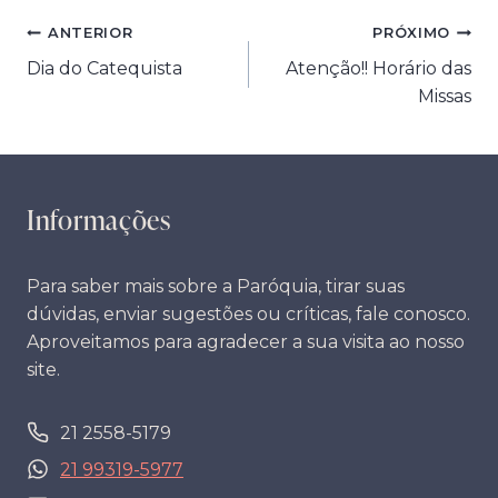
Navegação
ANTERIOR
PRÓXIMO
Dia do Catequista
Atenção!! Horário das
de
Missas
Post
Informações
Para saber mais sobre a Paróquia, tirar suas
dúvidas, enviar sugestões ou críticas, fale conosco.
Aproveitamos para agradecer a sua visita ao nosso
site.
21 2558-5179
21 99319-5977