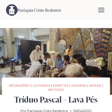
Pular
para
Paróquia Cristo Redentor
o
Conteúdo
ADORAÇÕES E LOUVORES
|
EVENTOS
|
GALERIAS
|
MISSAS
|
NOTÍCIAS
Tríduo Pascal – Lava Pés
Por
Paróquia Cristo Redentor
06/04/2023