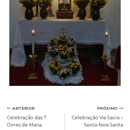
Navegação
ANTERIOR
PRÓXIMO
Celebração das 7
Celebração Via Sacra –
de
Dores de Maria,
Sexta-feira Santa