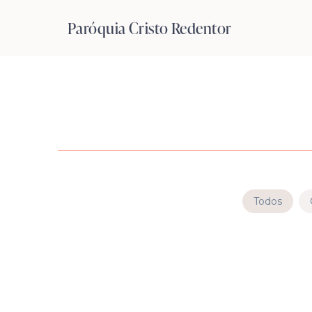
Pular
Paróquia Cristo Redentor
para
o
Conteúdo
Todos